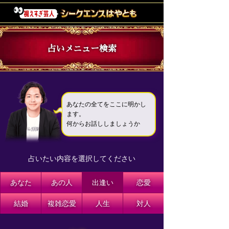
占いメニュー検索
あなたの全てをここに明かし
ます。
何からお話ししましょうか
占いたい内容を選択してください
あなた
あの人
出逢い
恋愛
結婚
複雑恋愛
人生
対人