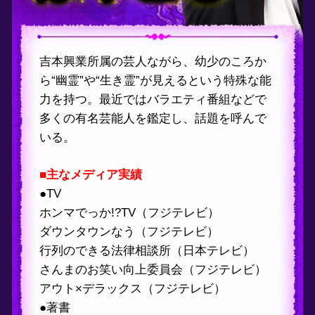
。最近ではバラエティ番組などで
名芸能人を鑑定し、話題を呼んで
ディア実績
か!?TV（フジテレビ）
ウンなう（フジテレビ）
きる法律相談所（日本テレビ）
お笑い向上委員会（フジテレビ）
デラックス（フジテレビ）
き
霊（光文社）
幸せな生き方（KADOKAWA）