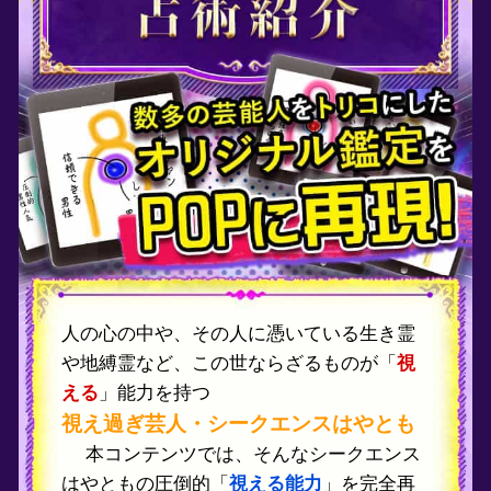
ンツでは、そんなシークエンス
の圧倒的「
視える能力
」を完全再
能力によって視えた、相談者の心
る「
プライベートゾーン
」から、
い“本当の姿”を明らかにし、“その
巻く状況”や”未来”を紐解いていき
さらに、相談者を取り巻く「
念
」を
で、寄せられる“想い”を詳細に鑑
なる相手が抱く本当の想いをはじ
者の助けとなる人物の想いなど、
りにあふれる“想い”を読み解き幸せ
と導きます。