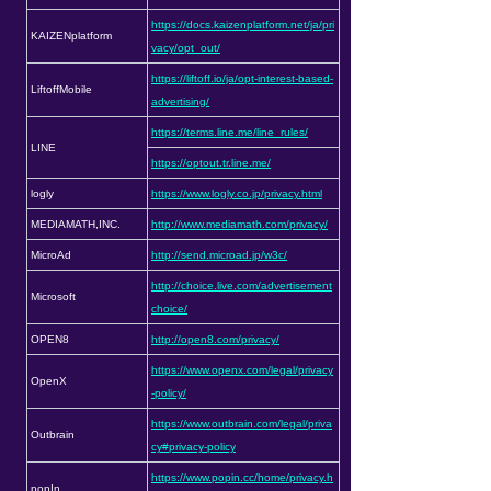
https://docs.kaizenplatform.net/ja/pri
KAIZENplatform
vacy/opt_out/
https://liftoff.io/ja/opt-interest-based-
LiftoffMobile
advertising/
https://terms.line.me/line_rules/
LINE
https://optout.tr.line.me/
logly
https://www.logly.co.jp/privacy.html
MEDIAMATH,INC.
http://www.mediamath.com/privacy/
MicroAd
http://send.microad.jp/w3c/
http://choice.live.com/advertisement
Microsoft
choice/
OPEN8
http://open8.com/privacy/
https://www.openx.com/legal/privacy
OpenX
-policy/
https://www.outbrain.com/legal/priva
Outbrain
cy#privacy-policy
https://www.popin.cc/home/privacy.h
popIn