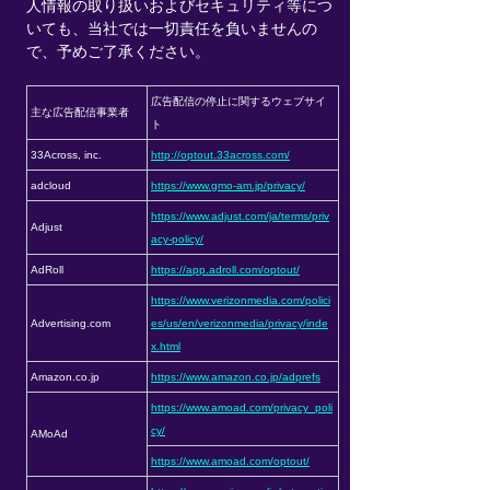
人情報の取り扱いおよびセキュリティ等につ
いても、当社では一切責任を負いませんの
で、予めご了承ください。
広告配信の停止に関するウェブサイ
主な広告配信事業者
ト
33Across, inc.
http://optout.33across.com/
adcloud
https://www.gmo-am.jp/privacy/
https://www.adjust.com/ja/terms/priv
Adjust
acy-policy/
AdRoll
https://app.adroll.com/optout/
https://www.verizonmedia.com/polici
Advertising.com
es/us/en/verizonmedia/privacy/inde
x.html
Amazon.co.jp
https://www.amazon.co.jp/adprefs
https://www.amoad.com/privacy_poli
cy/
AMoAd
https://www.amoad.com/optout/