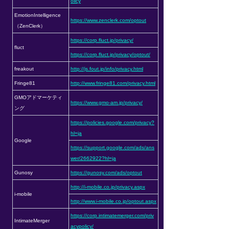
olicy
EmotionIntelligence
https://www.zenclerk.com/optout
（ZenClerk）
https://corp.fluct.jp/privacy/
fluct
https://corp.fluct.jp/privacy/optout/
freakout
http://js.fout.jp/info/privacy.html
Fringe81
http://www.fringe81.com/privacy.html
GMOアドマーケティ
https://www.gmo-am.jp/privacy/
ング
https://policies.google.com/privacy?
hl=ja
Google
https://support.google.com/ads/ans
wer/2662922?hl=ja
Gunosy
https://gunosy.com/ads/optout
http://i-mobile.co.jp/privacy.aspx
i-mobile
http://www.i-mobile.co.jp/optout.aspx
https://corp.intimatemerger.com/priv
IntimateMerger
acypolicy/