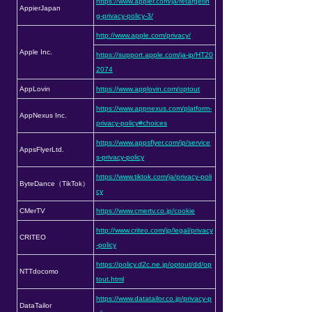
https://www.appier.com/ja/retargetin
AppierJapan
g-privacy-policy-3/
http://www.apple.com/privacy/
Apple Inc.
https://support.apple.com/ja-jp/HT20
2074
AppLovin
https://www.applovin.com/optout
https://www.appnexus.com/platform-
AppNexus Inc.
privacy-policy#choices
https://www.appsflyer.com/jp/service
AppsFlyerLtd.
s-privacy-policy
https://www.tiktok.com/ja/privacy-poli
ByteDance（TikTok）
cy
CMerTV
https://www.cmertv.co.jp/cookie
http://www.criteo.com/jp/legal/privacy
CRITEO
-policy
https://policy.d2c.ne.jp/optout/dd/op
NTTdocomo
tout.html
https://www.datatailor.co.jp/privacy-p
DataTailor