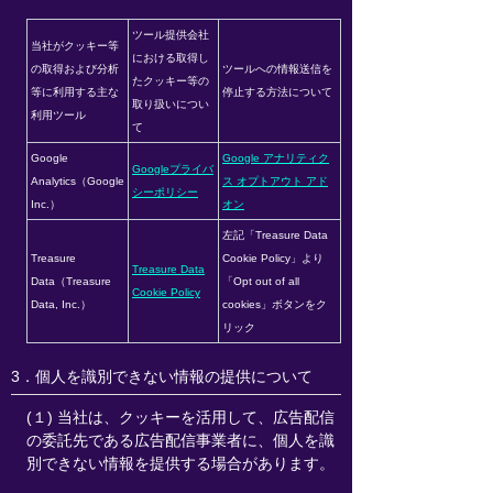
ツール提供会社
当社がクッキー等
における取得し
の取得および分析
ツールへの情報送信を
たクッキー等の
等に利用する主な
停止する方法について
取り扱いについ
利用ツール
て
Google
Google アナリティク
Googleプライバ
Analytics（Google
ス オプトアウト アド
シーポリシー
Inc.）
オン
左記「Treasure Data
Treasure
Cookie Policy」より
Treasure Data
Data（Treasure
「Opt out of all
Cookie Policy
Data, Inc.）
cookies」ボタンをク
リック
3．個人を識別できない情報の提供について
(１) 当社は、クッキーを活用して、広告配信
の委託先である広告配信事業者に、個人を識
別できない情報を提供する場合があります。