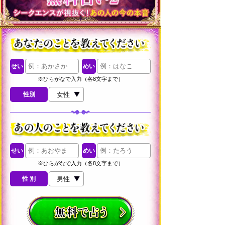
せい
めい
※ひらがなで入力（各8文字まで）
性別
せい
めい
※ひらがなで入力（各8文字まで）
性 別