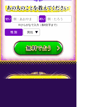
せい
めい
※ひらがなで入力（各8文字まで）
性 別