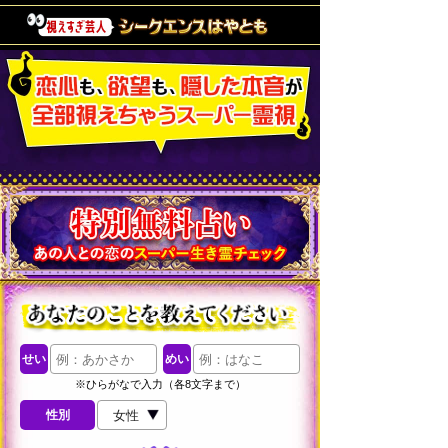
せい
めい
※ひらがなで入力（各8文字まで）
性別