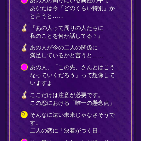
の恋に「決着がつく日」
日は、こんなことが起こりそ
すよ……
恋どうなる！？
は最後、恋人に【なれる⇔な
い】
も恋が叶ったら……
はこんなカップルになるでし
と先のことまで考えてみまし
。
が「結婚する可能性」は……
人はおじいちゃん、おばあち
になるまでずっと一緒にいら
？』
クエンスはやともからのメッ
ジ