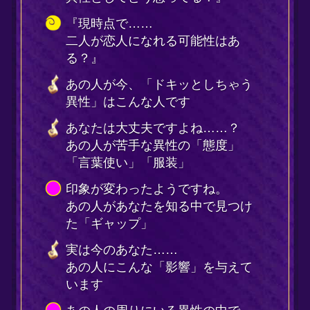
が変わったようですね。
人があなたを知る中で見つけ
ギャップ」
今のあなた……
人にこんな「影響」を与えて
す
人の周りにいる異性の中で
たは今「どのくらい特別」か
うと……
の人って周りの人たちに
ことを何か話してる？』
人が今の二人の関係に
しているかと言うと……
人、「この先、さんとはこう
ていくだろう」って想像して
すよ
だけは注意が必要です。
恋における「唯一の懸念点」
なに遠い未来じゃなさそうで