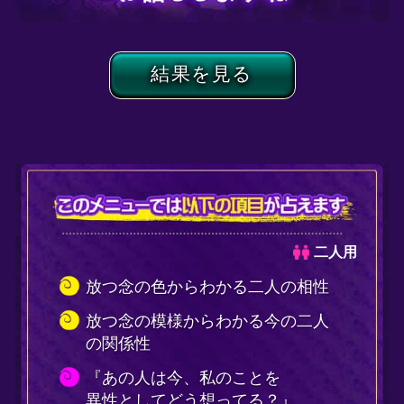
二人用
念の色からわかる二人の相性
念の模様からわかる今の二人
係性
の人は今、私のことを
としてどう想ってる？』
時点で……
が恋人になれる可能性はあ
』
人が今、「ドキッとしちゃう
」はこんな人です
たは大丈夫ですよね……？
人が苦手な異性の「態度」
葉使い」「服装」