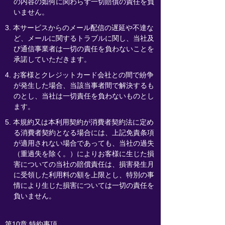
の内容の如何に関わらず一切賠償の責任を負
いません。
3. 本サービスからのメール配信の遅延や不達な
ど、メールに関するトラブルに関し、当社及
び通信事業者は一切の責任を負わないことを
承諾していただきます。
4. お客様とクレジットカード会社との間で紛争
が発生した場合、当該当事者間で解決するも
のとし、当社は一切責任を負わないものとし
ます。
5. 本規約又は本利用契約が消費者契約法に定め
る消費者契約となる場合には、上記免責条項
が適用されない場合であっても、当社の過失
（重過失を除く。）によりお客様に生じた損
害についての当社の賠償責任は、損害発生月
に受領した利用料の額を上限とし、特別の事
情により生じた損害については一切の責任を
負いません。
第10章 特約事項