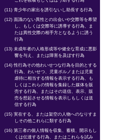
これを教唆もしくはほう助する行為
(11) 青少年の家出を誘引ないし助長する行為
(12) 面識のない異性との出会いや交際等を希望
し、もしくは交際等に誘導する行為、ま
たは異性交際の相手方となるように誘う
行為
(13) 未成年者の人格形成等や健全な育成に悪影
響を与え、または障害を及ぼす行為
(14) 性行為その他わいせつな行為を目的とする
行為、わいせつ、児童ポルノまたは児童
虐待に相当する情報を表示する行為、も
しくはこれらの情報を集録した媒体を販
売する行為、またはその送信、表示、販
売を想起させる情報を表示しもしくは送
信する行為
(15) 実在する、または架空の人物へのなりすま
しその他これらに類する行為
(16) 第三者の個人情報を収集、蓄積、開示もし
くは伝達する行為、またはこれらを試み