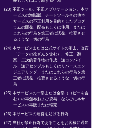
唆もしくはほう助する行為
(23) 不正ツール、不正アプリケーション、本サ
ービスの海賊版、チートツールその他本
サービスの不正利用を目的としたプログ
ラムの開発、配布もしくは使用、または
これらの行為を第三者に誘発、推奨させ
るような一切の行為
(24) 本サービスまたは公式サイトの消去、改変
（データの改ざんを含む）、修正、翻
案、二次的著作物の作成、逆コンパイ
ル、逆アセンブルもしくはリバースエン
ジニアリング、またはこれらの行為を第
三者に誘発、推奨させるような一切の行
為
(25) 本サービスの一部または全部（コピーを含
む）の再頒布および貸与、ならびに本サ
ービスの再販または転売
(26) 本サービスの運営を妨げる行為
(27) 当社が禁止行為であることをお客様に通知