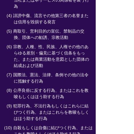
当社または本サービスの関係者を装う行
為
(4) 誹謗中傷、流言その他第三者の名誉また
は信用を毀損する発言
(5) 商取引、営利目的の宣伝、禁制品の交
換、団体への勧誘、宗教活動
(6) 宗教、人種、性、民族、人権その他のあ
らゆる差別・偏見に基づく信条をもっ
た、または商業活動を意図とした団体の
結成および活動
(7) 国際法、憲法、法律、条例その他の法令
に抵触する行為
(8) 公序良俗に反する行為、またはこれを教
唆もしくはほう助する行為
(9) 犯罪行為、不法行為もしくはこれらに結
びつく行為、またはこれらを教唆もしく
はほう助する行為
(10) 自殺もしくは自傷に結びつく行為、または