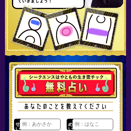
めい
ひらがなで入力（各8文字まで）
年
月
日