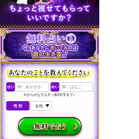
せい
めい
※ひらがなで入力（各8文字まで）
性 別