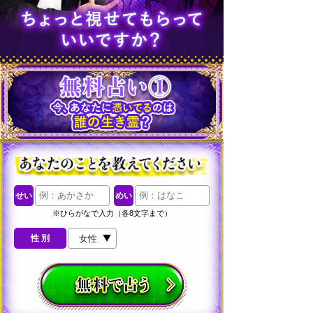
せい
めい
※ひらがなで入力（各8文字まで）
性 別