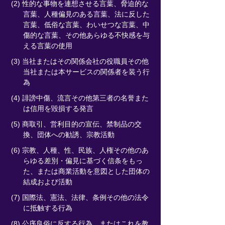
(2) 性的な事物を連想させる言葉、脅迫的な
言葉、人種偏見のある言葉、法に反した
言葉、低俗な言葉、わいせつな言葉、中
傷的な言葉、その他あらゆる不快感を与
える言葉の使用
(3) 当社またはその関係会社の役職員その他
当社または本サービスの関係者を装う行
為
(4) 誹謗中傷、流言その他第三者の名誉また
は信用を毀損する発言
(5) 商取引、営利目的の宣伝、禁制品の交
換、団体への勧誘、宗教活動
(6) 宗教、人種、性、民族、人権その他のあ
らゆる差別・偏見に基づく信条をもっ
た、または商業活動を意図とした団体の
結成および活動
(7) 国際法、憲法、法律、条例その他の法令
に抵触する行為
(8) 公序良俗に反する行為、またはこれを教