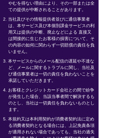
やむを得ない理由により、その一部または全
ての提供が中断されることがあります。
2. 当社及びその情報提供者並びに通信事業者
は、本サービス及び本個別課金サービスの利
用又は提供の中断、廃止などによる 直接又
は間接的に生じたお客様の損害について、そ
の内容の如何に関わらず一切賠償の責任を負
いません。
3. 本サービスからのメール配信の遅延や不達な
ど、メールに関するトラブルに関し、当社及
び通信事業者は一切の責任を負わないことを
承諾していただきます。
4. お客様とクレジットカード会社との間で紛争
が発生した場合、当該当事者間で解決するも
のとし、当社は一切責任を負わないものとし
ます。
5. 本規約又は本利用契約が消費者契約法に定め
る消費者契約となる場合には、上記免責条項
が適用されない場合であっても、当社の過失