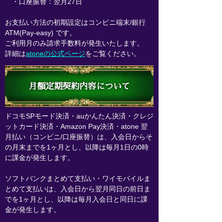
・口座振替：翌月27日
お支払い方法の初期設定はコンビニ端末/銀行
ATM(Pay-easy) です。
ご利用月のみ請求手数料が発生いたします。
詳細は
atoneの公式ページ
をご覧ください。
月額定期契約内容について
ドコモSPモード決済・auかんたん決済・クレジ
ットカード決済・Amazon Pay決済・atone 翌
月払い（コンビニ/口座振替）は、入会日からそ
の月末までを1ヶ月とし、以降は毎月1日の0時
に課金が発生します。
ソフトバンクまとめて支払い・ワイモバイルま
とめて支払いは、入会日から翌月同日の前日ま
でを1ヶ月とし、以降は毎月入会日と同日に課
金が発生します。