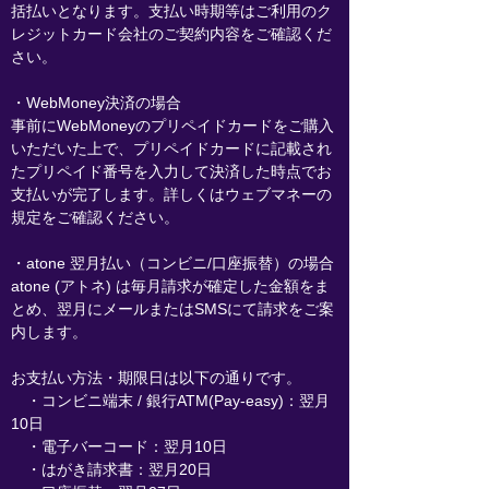
括払いとなります。支払い時期等はご利用のク
レジットカード会社のご契約内容をご確認くだ
さい。
・WebMoney決済の場合
事前にWebMoneyのプリペイドカードをご購入
いただいた上で、プリペイドカードに記載され
たプリペイド番号を入力して決済した時点でお
支払いが完了します。詳しくはウェブマネーの
規定をご確認ください。
・atone 翌月払い（コンビニ/口座振替）の場合
atone (アトネ) は毎月請求が確定した金額をま
とめ、翌月にメールまたはSMSにて請求をご案
内します。
お支払い方法・期限日は以下の通りです。
・コンビニ端末 / 銀行ATM(Pay-easy)：翌月
10日
・電子バーコード：翌月10日
・はがき請求書：翌月20日