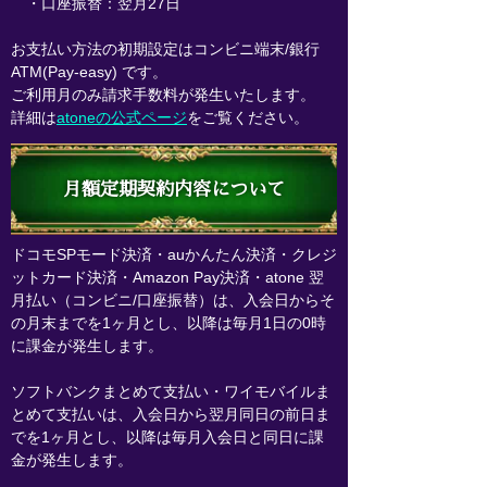
・口座振替：翌月27日
お支払い方法の初期設定はコンビニ端末/銀行
ATM(Pay-easy) です。
ご利用月のみ請求手数料が発生いたします。
詳細は
atoneの公式ページ
をご覧ください。
月額定期契約内容について
ドコモSPモード決済・auかんたん決済・クレジ
ットカード決済・Amazon Pay決済・atone 翌
月払い（コンビニ/口座振替）は、入会日からそ
の月末までを1ヶ月とし、以降は毎月1日の0時
に課金が発生します。
ソフトバンクまとめて支払い・ワイモバイルま
とめて支払いは、入会日から翌月同日の前日ま
でを1ヶ月とし、以降は毎月入会日と同日に課
金が発生します。