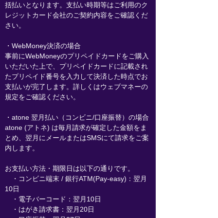
括払いとなります。支払い時期等はご利用のク
レジットカード会社のご契約内容をご確認くだ
さい。
・WebMoney決済の場合
事前にWebMoneyのプリペイドカードをご購入
いただいた上で、プリペイドカードに記載され
たプリペイド番号を入力して決済した時点でお
支払いが完了します。詳しくはウェブマネーの
規定をご確認ください。
・atone 翌月払い（コンビニ/口座振替）の場合
atone (アトネ) は毎月請求が確定した金額をま
とめ、翌月にメールまたはSMSにて請求をご案
内します。
お支払い方法・期限日は以下の通りです。
・コンビニ端末 / 銀行ATM(Pay-easy)：翌月
10日
・電子バーコード：翌月10日
・はがき請求書：翌月20日